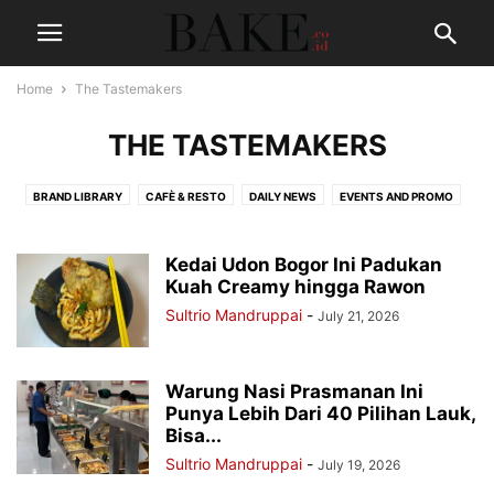
Home
The Tastemakers
THE TASTEMAKERS
BRAND LIBRARY
CAFÈ & RESTO
DAILY NEWS
EVENTS AND PROMO
SAVORY & SWEET
THE TASTEMAKERS
TIPS
Kedai Udon Bogor Ini Padukan
Kuah Creamy hingga Rawon
Sultrio Mandruppai
-
July 21, 2026
Warung Nasi Prasmanan Ini
Punya Lebih Dari 40 Pilihan Lauk,
Bisa...
Sultrio Mandruppai
-
July 19, 2026