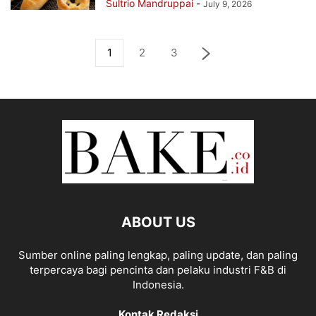
Sultrio Mandruppai
-
July 9, 2026
1
2
3
ABOUT US
Sumber online paling lengkap, paling update, dan paling
terpercaya bagi pencinta dan pelaku industri F&B di
Indonesia.
Kontak Redaksi