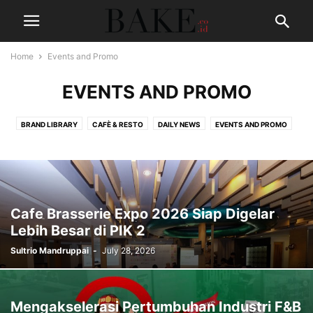
Home
Events and Promo
EVENTS AND PROMO
BRAND LIBRARY
CAFÈ & RESTO
DAILY NEWS
EVENTS AND PROMO
SAVORY & SWEET
THE TASTEMAKERS
TIPS
Cafe Brasserie Expo 2026 Siap Digelar
Lebih Besar di PIK 2
Sultrio Mandruppai
-
July 28, 2026
Mengakselerasi Pertumbuhan Industri F&B