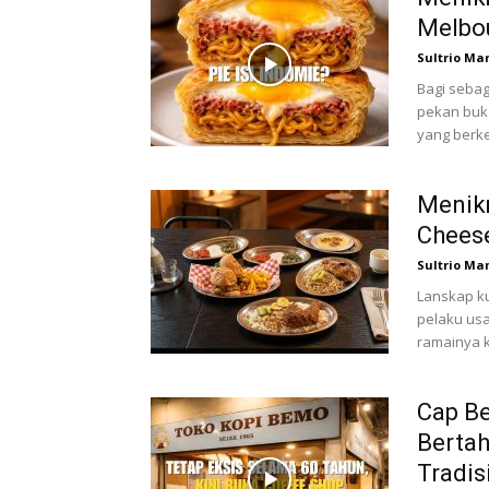
Melbou
Sultrio Ma
Bagi sebagi
pekan buka
yang berk
Menik
Cheese
Sultrio Ma
Lanskap ku
pelaku usa
ramainya k
Cap Be
Bertah
Tradis