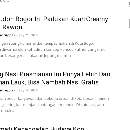
 di...
Udon Bogor Ini Padukan Kuah Creamy
a Rawon
ndruppai
-
July 21, 2026
gan ruang komunal dan tempat makan di Kota Bogor
 diwarnai oleh kehadiran konsep-konsep kuliner yang unik.
ian besar gerai makanan Jepang memilih...
 Nasi Prasmanan Ini Punya Lebih Dari
ihan Lauk, Bisa Nambah Nasi Gratis
ndruppai
-
July 19, 2026
ian besar karyawan dan pekerja urban di kota besar, momen
 sering kali menjadi tantangan tersendiri. Di satu sisi, ada
untuk...
mati Kehangatan Budaya Kopi