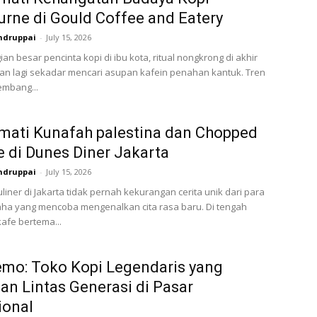
rne di Gould Coffee and Eatery
ndruppai
-
July 15, 2026
an besar pencinta kopi di ibu kota, ritual nongkrong di akhir
n lagi sekadar mencari asupan kafein penahan kantuk. Tren
embang...
mati Kunafah palestina dan Chopped
 di Dunes Diner Jakarta
ndruppai
-
July 15, 2026
liner di Jakarta tidak pernah kekurangan cerita unik dari para
ha yang mencoba mengenalkan cita rasa baru. Di tengah
afe bertema...
mo: Toko Kopi Legendaris yang
an Lintas Generasi di Pasar
ional