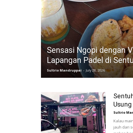
Sensasi Ngopi dengan V
Lapangan Padel di Sentu
Sultrio Mandruppai
-
July 28, 2026
Sentuh
Usung
Sultrio Ma
Kalau main
jauh dari 