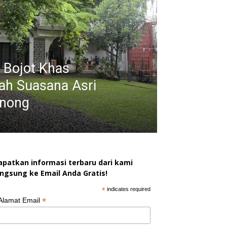
 Bojot Khas
ah Suasana Asri
inong
apatkan informasi terbaru dari kami
angsung ke Email Anda Gratis!
*
indicates required
*
Alamat Email