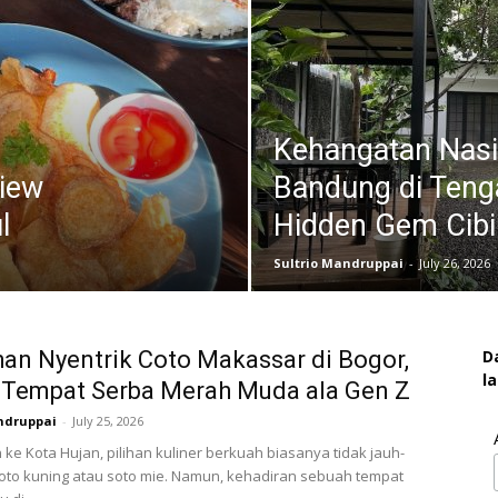
Kehangatan Nasi
iew
Bandung di Teng
l
Hidden Gem Cib
Sultrio Mandruppai
-
July 26, 2026
an Nyentrik Coto Makassar di Bogor,
D
l
 Tempat Serba Merah Muda ala Gen Z
ndruppai
-
July 25, 2026
 ke Kota Hujan, pilihan kuliner berkuah biasanya tidak jauh-
soto kuning atau soto mie. Namun, kehadiran sebuah tempat