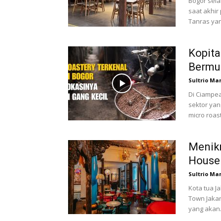
Bogor sela
saat akhir
Tanras yang
Kopita
Bermul
Sultrio Ma
Di Ciampea
sektor yan
micro roas
Menikm
House 
Sultrio Ma
Kota tua J
Town Jakar
yang akan.