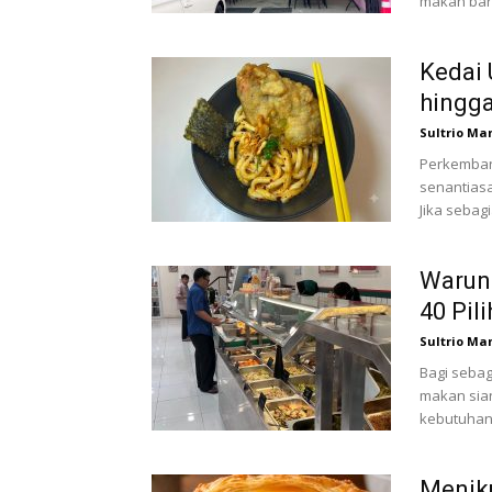
makan baru
Kedai 
hingg
Sultrio Ma
Perkemban
senantiasa
Jika sebag
Warung
40 Pil
Sultrio Ma
Bagi sebag
makan siang
kebutuhan 
Menik