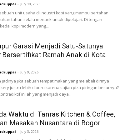
ndruppai
-
July 10, 2026
 sebuah unit usaha di industri kopi yang mampu bertahan
uhan tahun selalu menarik untuk dipelajari. Di tengah
edai kopi modern yang...
apur Garasi Menjadi Satu-Satunya
 Bersertifikat Ramah Anak di Kota
ndruppai
-
July 9, 2026
jadinya jika sebuah tempat makan yang melabeli dirinya
kery justru lebih diburu karena sajian piza piringan besarnya?
ontradiktif inilah yang menjadi daya...
a Waktu di Tanras Kitchen & Coffee,
ran Masakan Nusantara di Bogor
ndruppai
-
July 3, 2026