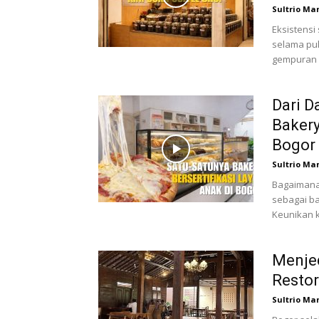
Sultrio Ma
Eksistensi
selama pul
gempuran k
Dari D
Bakery
Bogor
Sultrio Ma
Bagaimana 
sebagai ba
Keunikan k
Menjed
Resto
Sultrio Ma