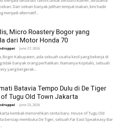
lu menjadi destinasi favorit untuk berburu kuliner, terutama
 pekan. Dari sekian banyak pilihan tempat makan, kini hadir
 menjadi alternatif...
lis, Micro Roastery Bogor yang
a dari Motor Honda 70
ndruppai
-
June 27, 2026
, Bogor Kabupaten, ada sebuah usaha kecil yang bekerja di
g tidak banyak orang perhatikan. Namanya Kopitalis, sebuah
tery yang bergerak...
ati Batavia Tempo Dulu di De Tiger
of Tugu Old Town Jakarta
ndruppai
-
June 25, 2026
akarta kembali menorehkan cerita baru. House of Tugu Old
ta bersiap membuka De Tiger, sebuah Far East Speakeasy Bar
..