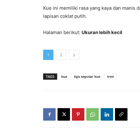
Kue ini memiliki rasa yang kaya dan manis d
lapisan coklat putih.
Halaman berikut:
Ukuran lebih kecil
1
2
TAGS
kue
tips seputar kue
tren