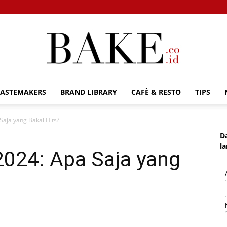
TASTEMAKERS
BRAND LIBRARY
CAFÈ & RESTO
TIPS
Bake.co.id
Saja yang Bakal Hits?
D
l
2024: Apa Saja yang