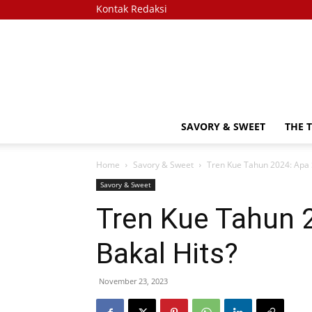
Kontak Redaksi
SAVORY & SWEET
THE 
Home
Savory & Sweet
Tren Kue Tahun 2024: Apa 
Savory & Sweet
Tren Kue Tahun 
Bakal Hits?
November 23, 2023