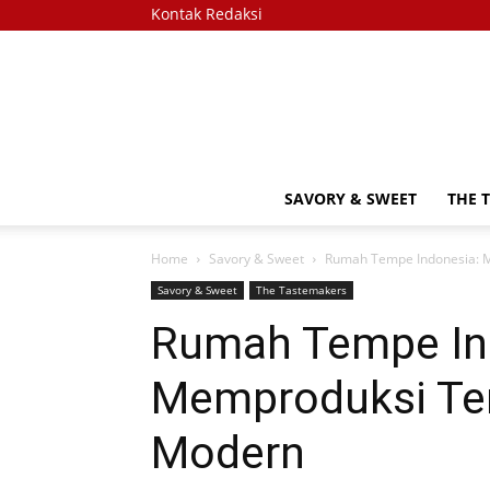
Kontak Redaksi
SAVORY & SWEET
THE 
Home
Savory & Sweet
Rumah Tempe Indonesia: 
Savory & Sweet
The Tastemakers
Rumah Tempe In
Memproduksi Te
Modern