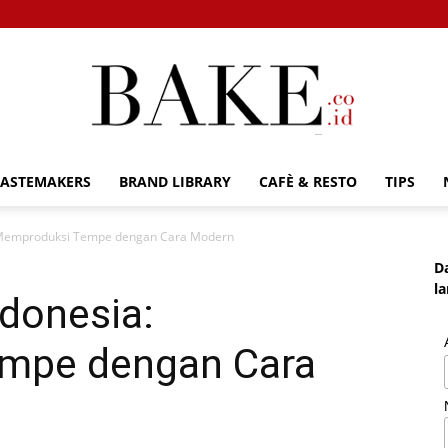
TASTEMAKERS
BRAND LIBRARY
CAFÈ & RESTO
TIPS
Bake.co.id
Memproduksi Tempe dengan Cara Modern
D
l
donesia:
mpe dengan Cara