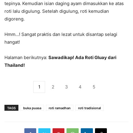
tepinya. Kemudian isian daging ayam dimasukkan ke atas
roti lalu digulung. Setelah digulung, roti kemudian
digoreng.
Hmm…! Sangat praktis dan lezat untuk disantap selagi
hangat!
Halaman berikutnya:
Sawadikap! Ada Roti Gluay dari
Thailand!
1
2
3
4
5
TAGS
buka puasa
roti ramadhan
roti tradisional