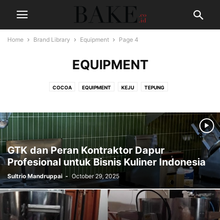
Home
Brand Library
Equipment
Page 4
EQUIPMENT
COCOA
EQUIPMENT
KEJU
TEPUNG
GTK dan Peran Kontraktor Dapur
Profesional untuk Bisnis Kuliner Indonesia
Sultrio Mandruppai
-
October 29, 2025