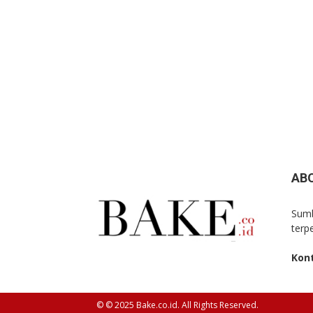
AB
Sumb
terp
Kon
© © 2025 Bake.co.id. All Rights Reserved.