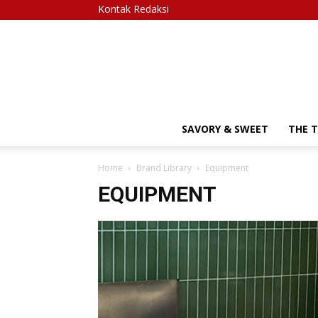
Kontak Redaksi
SAVORY & SWEET
THE 
Home
Brand Library
Equipment
EQUIPMENT