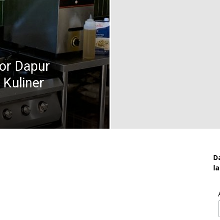
or Dapur
 Kuliner
D
l