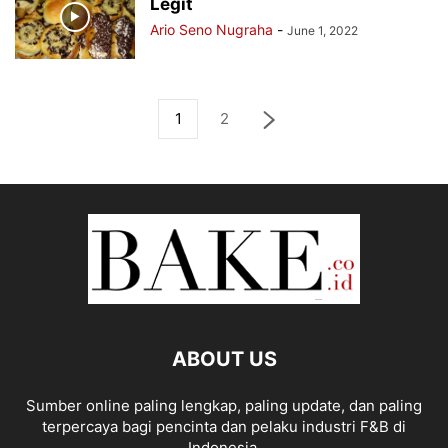
Legit
Ario Seno Nugraha
-
June 1, 2022
1
2
ABOUT US
Sumber online paling lengkap, paling update, dan paling
terpercaya bagi pencinta dan pelaku industri F&B di
Indonesia.