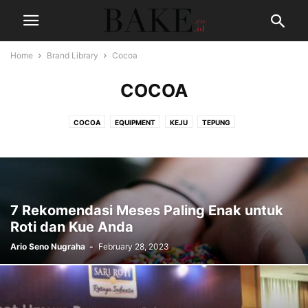
Home
Brand Library
Cocoa
COCOA
COCOA
EQUIPMENT
KEJU
TEPUNG
7 Rekomendasi Meses Paling Enak untuk
Roti dan Kue Anda
Ario Seno Nugraha
-
February 28, 2023