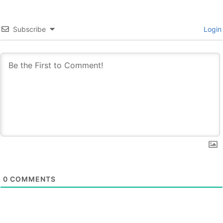
Subscribe
Login
0
COMMENTS