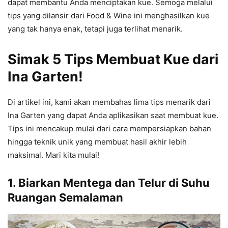
dapat membantu Anda menciptakan kue. Semoga melalui
tips yang dilansir dari Food & Wine ini menghasilkan kue
yang tak hanya enak, tetapi juga terlihat menarik.
Simak 5 Tips Membuat Kue dari
Ina Garten!
Di artikel ini, kami akan membahas lima tips menarik dari
Ina Garten yang dapat Anda aplikasikan saat membuat kue.
Tips ini mencakup mulai dari cara mempersiapkan bahan
hingga teknik unik yang membuat hasil akhir lebih
maksimal. Mari kita mulai!
1. Biarkan Mentega dan Telur di Suhu
Ruangan Semalaman