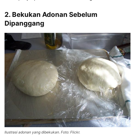
2. Bekukan Adonan Sebelum
Dipanggang
Ilustrasi adonan yang dibekukan. Foto: Flickr.