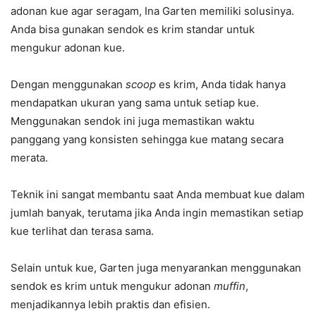
adonan kue agar seragam, Ina Garten memiliki solusinya.
Anda bisa gunakan sendok es krim standar untuk
mengukur adonan kue.
Dengan menggunakan
scoop
es krim, Anda tidak hanya
mendapatkan ukuran yang sama untuk setiap kue.
Menggunakan sendok ini juga memastikan waktu
panggang yang konsisten sehingga kue matang secara
merata.
Teknik ini sangat membantu saat Anda membuat kue dalam
jumlah banyak, terutama jika Anda ingin memastikan setiap
kue terlihat dan terasa sama.
Selain untuk kue, Garten juga menyarankan menggunakan
sendok es krim untuk mengukur adonan
muffin
,
menjadikannya lebih praktis dan efisien.