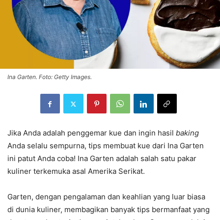
Ina Garten. Foto: Getty Images.
Jika Anda adalah penggemar kue dan ingin hasil
baking
Anda selalu sempurna, tips membuat kue dari Ina Garten
ini patut Anda coba! Ina Garten adalah salah satu pakar
kuliner terkemuka asal Amerika Serikat.
Garten, dengan pengalaman dan keahlian yang luar biasa
di dunia kuliner, membagikan banyak tips bermanfaat yang