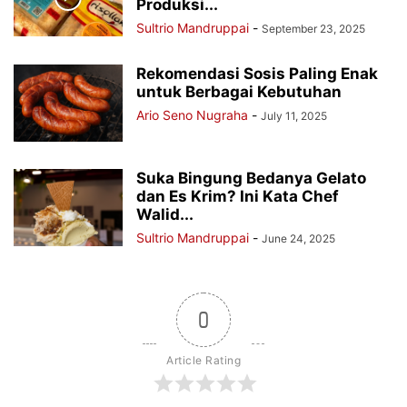
Produksi...
Sultrio Mandruppai
-
September 23, 2025
Rekomendasi Sosis Paling Enak
untuk Berbagai Kebutuhan
Ario Seno Nugraha
-
July 11, 2025
Suka Bingung Bedanya Gelato
dan Es Krim? Ini Kata Chef
Walid...
Sultrio Mandruppai
-
June 24, 2025
0
Article Rating