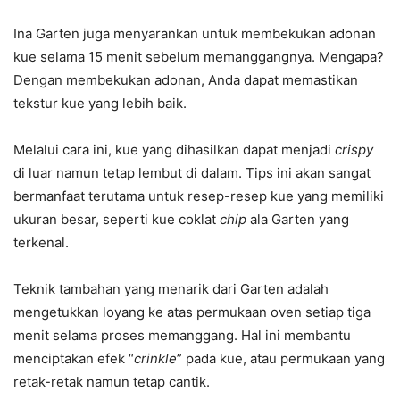
Ina Garten juga menyarankan untuk membekukan adonan
kue selama 15 menit sebelum memanggangnya. Mengapa?
Dengan membekukan adonan, Anda dapat memastikan
tekstur kue yang lebih baik.
Melalui cara ini, kue yang dihasilkan dapat menjadi
crispy
di luar namun tetap lembut di dalam. Tips ini akan sangat
bermanfaat terutama untuk resep-resep kue yang memiliki
ukuran besar, seperti kue coklat
chip
ala Garten yang
terkenal.
Teknik tambahan yang menarik dari Garten adalah
mengetukkan loyang ke atas permukaan oven setiap tiga
menit selama proses memanggang. Hal ini membantu
menciptakan efek “
crinkle
” pada kue, atau permukaan yang
retak-retak namun tetap cantik.