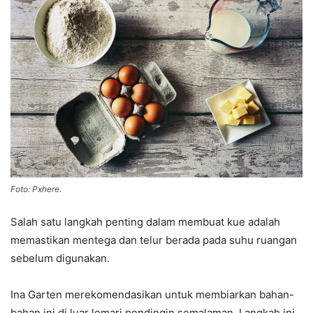
Foto: Pxhere.
Salah satu langkah penting dalam membuat kue adalah
memastikan mentega dan telur berada pada suhu ruangan
sebelum digunakan.
Ina Garten merekomendasikan untuk membiarkan bahan-
bahan ini di luar lemari pendingin semalaman. Langkah ini