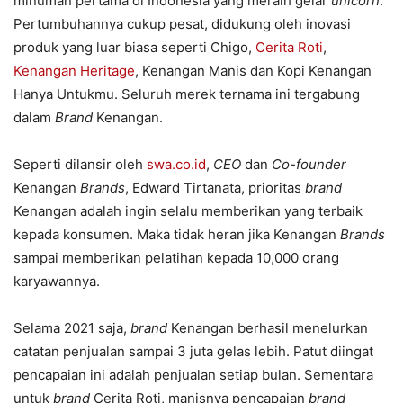
minuman pertama di Indonesia yang meraih gelar
unicorn
.
Pertumbuhannya cukup pesat, didukung oleh inovasi
produk yang luar biasa seperti Chigo,
Cerita Roti
,
Kenangan Heritage
, Kenangan Manis dan Kopi Kenangan
Hanya Untukmu. Seluruh merek ternama ini tergabung
dalam
Brand
Kenangan.
Seperti dilansir oleh
swa.co.id
,
CEO
dan
Co-founder
Kenangan
Brands
, Edward Tirtanata, prioritas
brand
Kenangan adalah ingin selalu memberikan yang terbaik
kepada konsumen. Maka tidak heran jika Kenangan
Brands
sampai memberikan pelatihan kepada 10,000 orang
karyawannya.
Selama 2021 saja,
brand
Kenangan berhasil menelurkan
catatan penjualan sampai 3 juta gelas lebih. Patut diingat
pencapaian ini adalah penjualan setiap bulan. Sementara
untuk
brand
Cerita Roti, manisnya pencapaian
brand