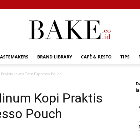
TASTEMAKERS
BRAND LIBRARY
CAFÈ & RESTO
TIPS
Bake.co.id
 Praktis Lewat Tren Espresso Pouch
D
l
Minum Kopi Praktis
esso Pouch