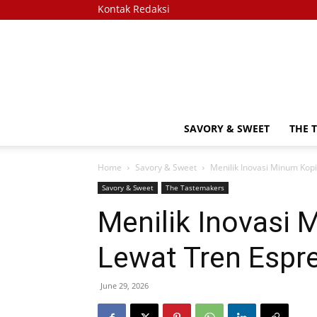
Kontak Redaksi
SAVORY & SWEET
THE 
Home
Savory & Sweet
Menilik Inovasi Minum Kopi
Savory & Sweet
The Tastemakers
Menilik Inovasi 
Lewat Tren Espr
June 29, 2026