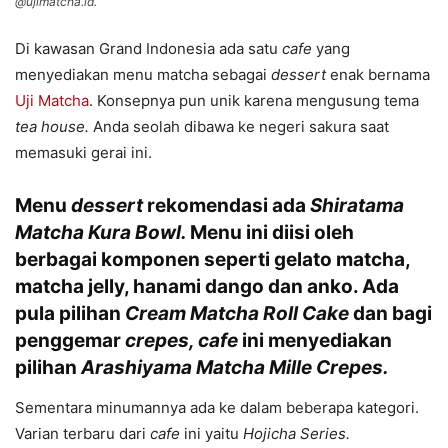
@ujimatcha.id.
Di kawasan Grand Indonesia ada satu
cafe
yang
menyediakan menu matcha sebagai
dessert
enak bernama
Uji Matcha
. Konsepnya pun unik karena mengusung tema
tea house.
Anda seolah dibawa ke negeri sakura saat
memasuki gerai ini.
Menu
dessert
rekomendasi ada
Shiratama
Matcha Kura Bowl.
Menu ini diisi oleh
berbagai komponen seperti gelato matcha,
matcha jelly, hanami dango dan anko. Ada
pula pilihan
Cream Matcha Roll Cake
dan bagi
penggemar
crepes, cafe
ini menyediakan
pilihan
Arashiyama Matcha Mille Crepes.
Sementara minumannya ada ke dalam beberapa kategori.
Varian terbaru dari
cafe
ini yaitu
Hojicha Series.