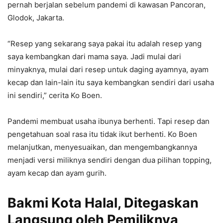
pernah berjalan sebelum pandemi di kawasan Pancoran,
Glodok, Jakarta.
“Resep yang sekarang saya pakai itu adalah resep yang
saya kembangkan dari mama saya. Jadi mulai dari
minyaknya, mulai dari resep untuk daging ayamnya, ayam
kecap dan lain-lain itu saya kembangkan sendiri dari usaha
ini sendiri,” cerita Ko Boen.
Pandemi membuat usaha ibunya berhenti. Tapi resep dan
pengetahuan soal rasa itu tidak ikut berhenti. Ko Boen
melanjutkan, menyesuaikan, dan mengembangkannya
menjadi versi miliknya sendiri dengan dua pilihan topping,
ayam kecap dan ayam gurih.
Bakmi Kota Halal, Ditegaskan
Langsung oleh Pemiliknya