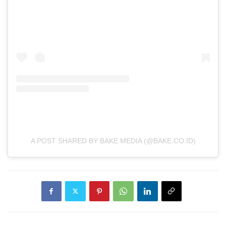
A POST SHARED BY BAKE MEDIA (@BAKE.CO.ID)