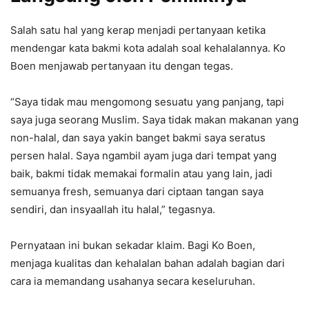
Salah satu hal yang kerap menjadi pertanyaan ketika
mendengar kata bakmi kota adalah soal kehalalannya. Ko
Boen menjawab pertanyaan itu dengan tegas.
“Saya tidak mau mengomong sesuatu yang panjang, tapi
saya juga seorang Muslim. Saya tidak makan makanan yang
non-halal, dan saya yakin banget bakmi saya seratus
persen halal. Saya ngambil ayam juga dari tempat yang
baik, bakmi tidak memakai formalin atau yang lain, jadi
semuanya fresh, semuanya dari ciptaan tangan saya
sendiri, dan insyaallah itu halal,” tegasnya.
Pernyataan ini bukan sekadar klaim. Bagi Ko Boen,
menjaga kualitas dan kehalalan bahan adalah bagian dari
cara ia memandang usahanya secara keseluruhan.