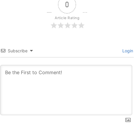
0
Article Rating
Subscribe
Login