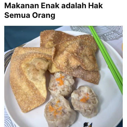
Makanan Enak adalah Hak
Semua Orang