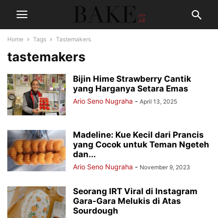
Home
Tags
Tastemakers
tastemakers
Bijin Hime Strawberry Cantik
yang Harganya Setara Emas
Ario Seno Nugraha
-
April 13, 2025
Madeline: Kue Kecil dari Prancis
yang Cocok untuk Teman Ngeteh
dan...
Ario Seno Nugraha
-
November 9, 2023
Seorang IRT Viral di Instagram
Gara-Gara Melukis di Atas
Sourdough