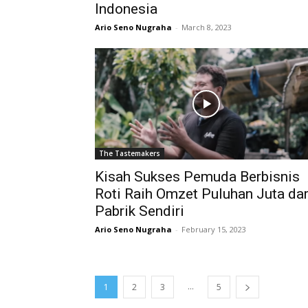
Indonesia
Ario Seno Nugraha
-
March 8, 2023
The Tastemakers
Kisah Sukses Pemuda Berbisnis
Roti Raih Omzet Puluhan Juta dar
Pabrik Sendiri
Ario Seno Nugraha
-
February 15, 2023
...
1
2
3
5