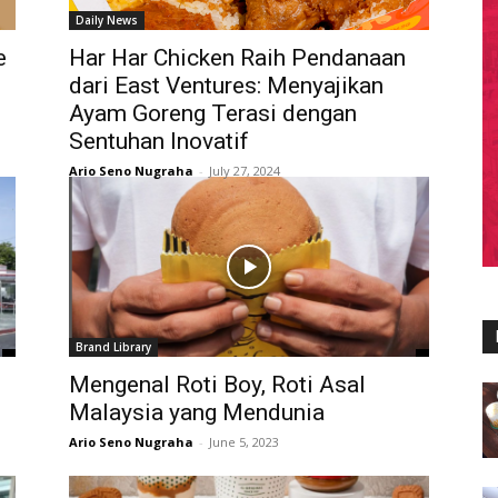
Daily News
e
Har Har Chicken Raih Pendanaan
dari East Ventures: Menyajikan
Ayam Goreng Terasi dengan
Sentuhan Inovatif
Ario Seno Nugraha
-
July 27, 2024
Brand Library
Mengenal Roti Boy, Roti Asal
Malaysia yang Mendunia
Ario Seno Nugraha
-
June 5, 2023