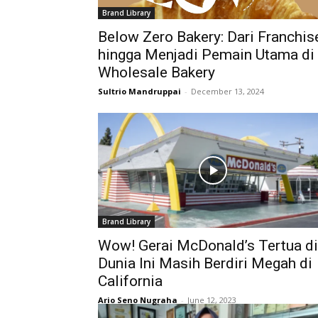
Brand Library
Below Zero Bakery: Dari Franchis
hingga Menjadi Pemain Utama di
Wholesale Bakery
Sultrio Mandruppai
-
December 13, 2024
Brand Library
Wow! Gerai McDonald’s Tertua di
Dunia Ini Masih Berdiri Megah di
California
Ario Seno Nugraha
-
June 12, 2023