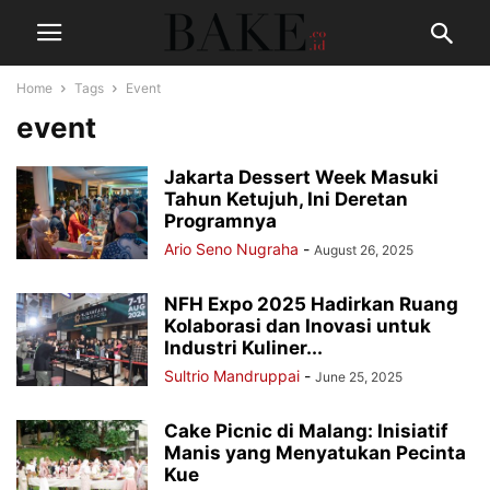
Home
Tags
Event
event
Jakarta Dessert Week Masuki
Tahun Ketujuh, Ini Deretan
Programnya
Ario Seno Nugraha
-
August 26, 2025
NFH Expo 2025 Hadirkan Ruang
Kolaborasi dan Inovasi untuk
Industri Kuliner...
Sultrio Mandruppai
-
June 25, 2025
Cake Picnic di Malang: Inisiatif
Manis yang Menyatukan Pecinta
Kue