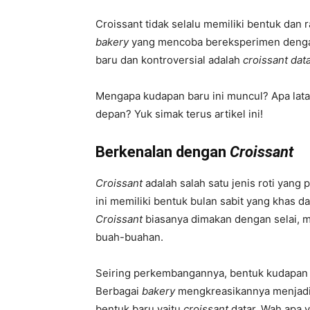
Croissant tidak selalu memiliki bentuk dan
bakery
yang mencoba bereksperimen dengan k
baru dan kontroversial adalah
croissant data
Mengapa kudapan baru ini muncul? Apa lata
depan? Yuk simak terus artikel ini!
Berkenalan dengan
Croissant
Croissant
adalah salah satu jenis roti yang p
ini memiliki bentuk bulan sabit yang khas d
Croissant
biasanya dimakan dengan selai, men
buah-buahan.
Seiring perkembangannya, bentuk kudapan in
Berbagai
bakery
mengkreasikannya menjadi 
bentuk baru yaitu
croissant
datar. Wah apa