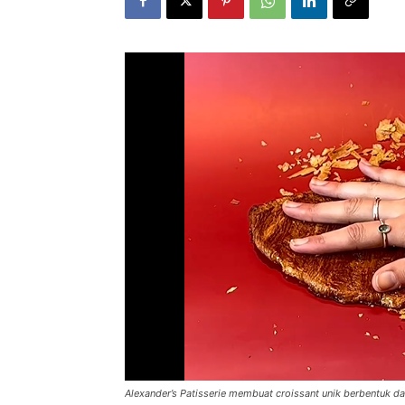
Alexander’s Patisserie membuat croissant unik berbentuk data