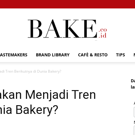
TASTEMAKERS
BRAND LIBRARY
CAFÈ & RESTO
TIPS
Bake.co.id
di Tren Berikutnya di Dunia Bakery?
D
l
akan Menjadi Tren
nia Bakery?