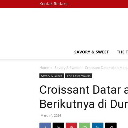
Kontak Redaksi
SAVORY & SWEET
THE 
Home
Savory & Sweet
Croissant Datar akan Menja
Savory & Sweet
The Tastemakers
Croissant Datar 
Berikutnya di Du
March 4, 2024