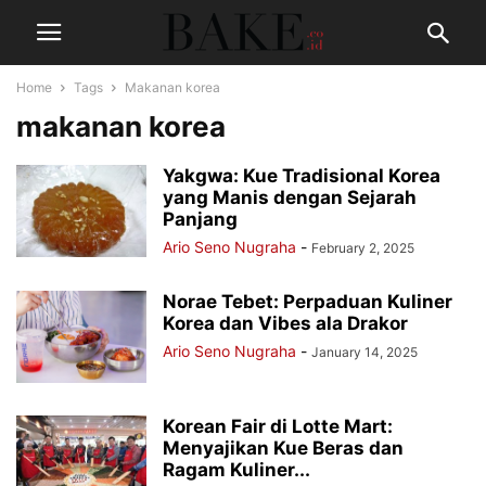
Home
Tags
Makanan korea
makanan korea
Yakgwa: Kue Tradisional Korea
yang Manis dengan Sejarah
Panjang
Ario Seno Nugraha
-
February 2, 2025
Norae Tebet: Perpaduan Kuliner
Korea dan Vibes ala Drakor
Ario Seno Nugraha
-
January 14, 2025
Korean Fair di Lotte Mart:
Menyajikan Kue Beras dan
Ragam Kuliner...