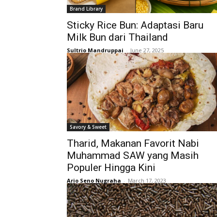
Brand Library
Sticky Rice Bun: Adaptasi Baru
Milk Bun dari Thailand
Sultrio Mandruppai
-
June 27, 2025
Savory & Sweet
Tharid, Makanan Favorit Nabi
Muhammad SAW yang Masih
Populer Hingga Kini
Ario Seno Nugraha
-
March 17, 2023