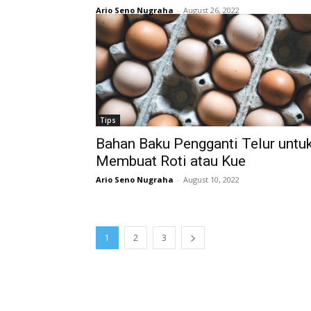
Ario Seno Nugraha
-
August 26, 2022
Tips
Bahan Baku Pengganti Telur untu
Membuat Roti atau Kue
Ario Seno Nugraha
-
August 10, 2022
1
2
3