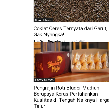
Brand Library
Coklat Ceres Ternyata dari Garut,
Gak Nyangka!
Ario Seno Nugraha
-
October 5, 2022
Savory & Sweet
Pengrajin Roti Bluder Madiun
Berupaya Keras Pertahankan
Kualitas di Tengah Naiknya Harg
Telur