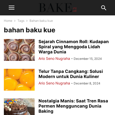
Home
Tags
Bahan baku kue
bahan baku kue
Sejarah Cinnamon Roll: Kudapan
Spiral yang Menggoda Lidah
Warga Dunia
Ario Seno Nugraha
-
December 15, 2024
Telur Tanpa Cangkang: Solusi
Modern untuk Dunia Kuliner
Ario Seno Nugraha
-
December 8, 2024
Nostalgia Manis: Saat Tren Rasa
Permen Mengguncang Dunia
Baking