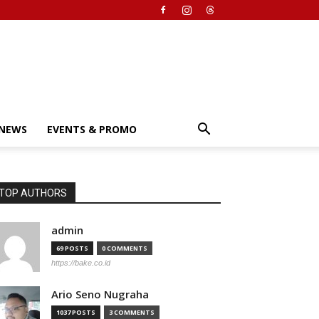
NEWS
EVENTS & PROMO
TOP AUTHORS
admin
69 POSTS
0 COMMENTS
https://bake.co.id
Ario Seno Nugraha
1037 POSTS
3 COMMENTS