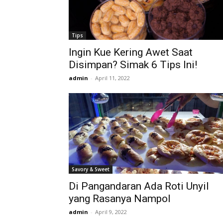
Tips
Ingin Kue Kering Awet Saat
Disimpan? Simak 6 Tips Ini!
admin
-
April 11, 2022
Savory & Sweet
Di Pangandaran Ada Roti Unyil
yang Rasanya Nampol
admin
-
April 9, 2022