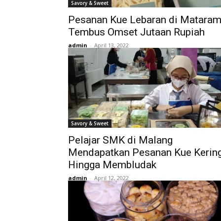
Savory & Sweet
Pesanan Kue Lebaran di Matara
Tembus Omset Jutaan Rupiah
admin
-
April 13, 2022
Savory & Sweet
Pelajar SMK di Malang
Mendapatkan Pesanan Kue Kerin
Hingga Membludak
admin
-
April 12, 2022