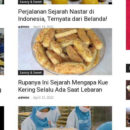
Savory & Sweet
m
Perjalanan Sejarah Nastar di
Indonesia, Ternyata dari Belanda!
admin
-
April 13, 2022
Savory & Sweet
Rupanya Ini Sejarah Mengapa Kue
g
Kering Selalu Ada Saat Lebaran
admin
-
April 12, 2022