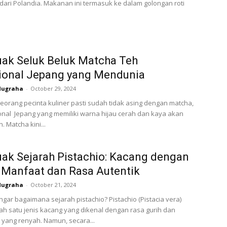
 dari Polandia. Makanan ini termasuk ke dalam golongan roti
ak Seluk Beluk Matcha Teh
ional Jepang yang Mendunia
Nugraha
-
October 29, 2024
seorang pecinta kuliner pasti sudah tidak asing dengan matcha,
ional Jepang yang memiliki warna hijau cerah dan kaya akan
. Matcha kini...
k Sejarah Pistachio: Kacang dengan
 Manfaat dan Rasa Autentik
Nugraha
-
October 21, 2024
gar bagaimana sejarah pistachio? Pistachio (Pistacia vera)
ah satu jenis kacang yang dikenal dengan rasa gurih dan
 yang renyah. Namun, secara...