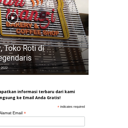
 Toko Roti di
egendaris
 2022
apatkan informasi terbaru dari kami
angsung ke Email Anda Gratis!
*
indicates required
*
Alamat Email