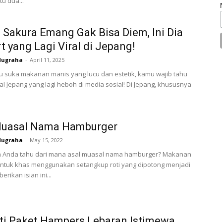
u dua...
 Sakura Emang Gak Bisa Diem, Ini Dia
t yang Lagi Viral di Jepang!
Nugraha
-
April 11, 2025
 suka makanan manis yang lucu dan estetik, kamu wajib tahu
ral Jepang yang lagi heboh di media sosial! Di Jepang, khususnya
Muasal Nama Hamburger
Nugraha
-
May 15, 2022
 Anda tahu dari mana asal muasal nama hamburger? Makanan
ntuk khas menggunakan setangkup roti yang dipotong menjadi
erikan isian ini...
ti Paket Hampers Lebaran Istimewa