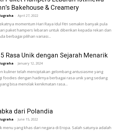
nn’s Bakehouse & Creamery
Nugraha
-
April 27, 2022
katnya momentum Hari Raya Idul Fitri semakin banyak pula
ari paket hampers lebaran untuk diberikan kepada rekan dan
da berbagai pilihan variasi...
 5 Rasa Unik dengan Sejarah Menarik
Nugraha
-
January 12, 2024
tren kuliner telah menciptakan gelombang antusiasme yang
i foodies dengan hadirnya berbagai rasa unik yang sedang
a yang bisa menolak kenikmatan rasa...
abka dari Polandia
Nugraha
-
June 15, 2022
 menu yang khas dari negara di Eropa. Salah satunya adalah