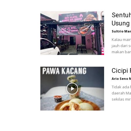
Sentuh
Usung
Sultrio Ma
Kalau main
jauh dari 
makan baru
Cicipi
Ario Seno 
Tidak ada 
daerah Mak
sekilas miri