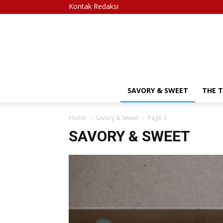
Kontak Redaksi
SAVORY & SWEET
THE 
Home
Savory & Sweet
Page 3
SAVORY & SWEET