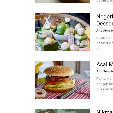
dalam wakt
Negeri
Desser
Ario Seno 
Kalau kamu
dessert vi
di...
Asal 
Ario Seno 
Pernahkah
dengan be
dua dan dib
Nikma