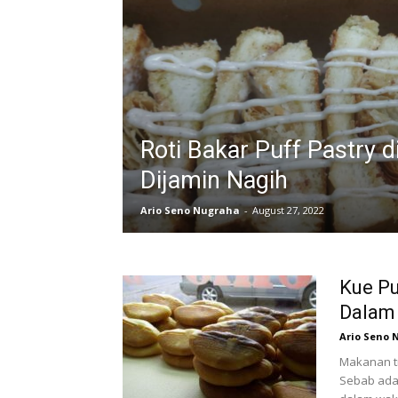
Roti Bakar Puff Pastry d
Dijamin Nagih
Ario Seno Nugraha
-
August 27, 2022
Kue Pu
Dalam
Ario Seno 
Makanan tr
Sebab ada 