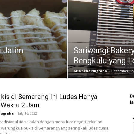
i Jatim
Sariwangi Bakery,
Bengkulu yang L
Ario Seno Nugraha
-
December 22,
kis di Semarang Ini Ludes Hanya
D
l
 Waktu 2 Jam
Nugraha
-
July 16, 2022
adisional tidak kalah dengan menu luar negeri kekinian.
warung kue pukis di Semarang yang sering kali ludes cuma