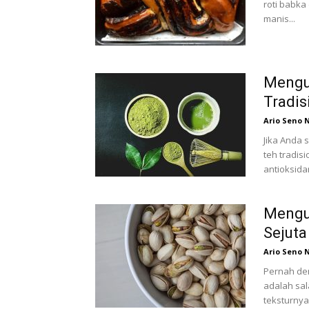
roti babka
manis...
Mengu
Tradis
Ario Seno 
Jika Anda 
teh tradis
antioksidan
Mengua
Sejuta
Ario Seno 
Pernah den
adalah sal
teksturnya