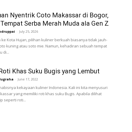
an Nyentrik Coto Makassar di Bogor,
 Tempat Serba Merah Muda ala Gen Z
ndruppai
-
July 25, 2026
 ke Kota Hujan, pilihan kuliner berkuah biasanya tidak jauh-
soto kuning atau soto mie. Namun, kehadiran sebuah tempat
 di...
 Roti Khas Suku Bugis yang Lembut
Nugraha
-
June 17, 2022
habisnya kekayaan kuliner Indonesia. Kali ini kita menyusuri
assar yang memiliki roti khas suku Bugis. Apabila dilihat
p seperti roti...