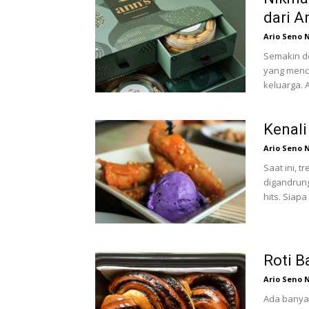
dari A
Ario Seno 
Semakin de
yang menc
keluarga. A
Kenali
Ario Seno 
Saat ini, 
digandrung
hits. Siap
Roti B
Ario Seno 
Ada banyak